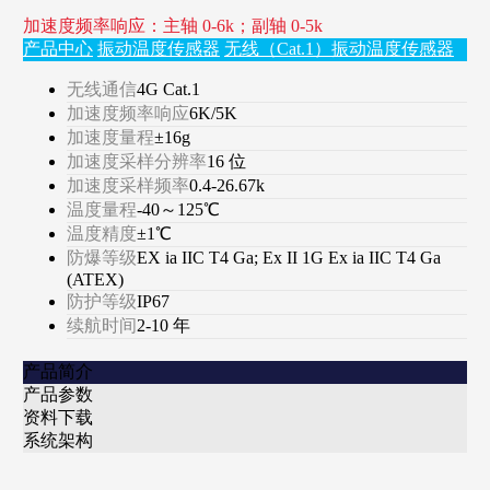
加速度频率响应：主轴 0-6k；副轴 0-5k
产品中心
振动温度传感器
无线（Cat.1）振动温度传感器
无线通信
4G Cat.1
加速度频率响应
6K/5K
加速度量程
±16g
加速度采样分辨率
16 位
加速度采样频率
0.4-26.67k
温度量程
-40～125℃
温度精度
±1℃
防爆等级
EX ia IIC T4 Ga; Ex II 1G Ex ia IIC T4 Ga
(ATEX)
防护等级
IP67
续航时间
2-10 年
产品简介
产品参数
资料下载
系统架构