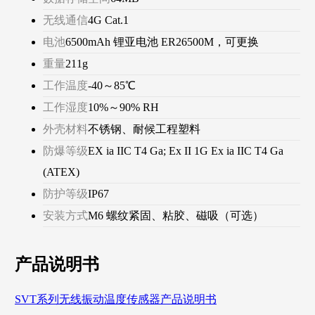
无线通信
4G Cat.1
电池
6500mAh 锂亚电池 ER26500M，可更换
重量
211g
工作温度
-40～85℃
工作湿度
10%～90% RH
外壳材料
不锈钢、耐候工程塑料
防爆等级
EX ia IIC T4 Ga; Ex II 1G Ex ia IIC T4 Ga
(ATEX)
防护等级
IP67
安装方式
M6 螺纹紧固、粘胶、磁吸（可选）
产品说明书
SVT系列无线振动温度传感器产品说明书