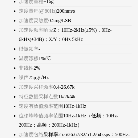
加速度量程
±16g
速度量程(@80Hz)
200mm/s
加速度灵敏度
0.5mg/LSB
加速度频率响应
Z：10Hz-2kHz(±5%)，0Hz-
6kHz(±3dB)；X/Y：0Hz-5kHz
谐振频率
-
温度漂移
1%/℃
非线性
2%
噪声
75μg/√Hz
加速度采样频率
0.4-26.67k
特征数据采样点数
1k/2k/4k
速度有效值频率范围
10Hz-1kHz
位移峰峰值频率范围
10Hz-1kHz（低频：10Hz-
200Hz；高频：200Hz-1kHz）
加速度包络
采样率25.6/26.67/32/51.2/64ksps：500Hz-