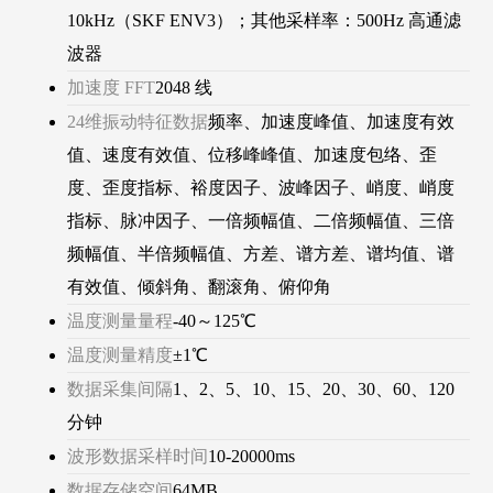
10kHz（SKF ENV3）；其他采样率：500Hz 高通滤
波器
加速度 FFT
2048 线
24维振动特征数据
频率、加速度峰值、加速度有效
值、速度有效值、位移峰峰值、加速度包络、歪
度、歪度指标、裕度因子、波峰因子、峭度、峭度
指标、脉冲因子、一倍频幅值、二倍频幅值、三倍
频幅值、半倍频幅值、方差、谱方差、谱均值、谱
有效值、倾斜角、翻滚角、俯仰角
温度测量量程
-40～125℃
温度测量精度
±1℃
数据采集间隔
1、2、5、10、15、20、30、60、120
分钟
波形数据采样时间
10-20000ms
数据存储空间
64MB