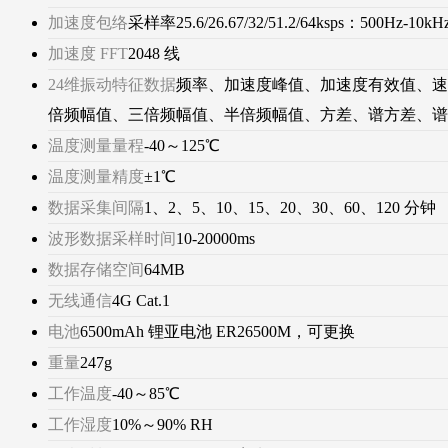
加速度包络
采样率25.6/26.67/32/51.2/64ksps：500
加速度 FFT
2048 线
24维振动特征数据
频率、加速度峰值、加速度有效值、速
倍频幅值、三倍频幅值、半倍频幅值、方差、谱方差、谱
温度测量量程
-40～125℃
温度测量精度
±1℃
数据采集间隔
1、2、5、10、15、20、30、60、120 分钟
波形数据采样时间
10-20000ms
数据存储空间
64MB
无线通信
4G Cat.1
电池
6500mAh 锂亚电池 ER26500M，可更换
重量
247g
工作温度
-40～85℃
工作湿度
10%～90% RH