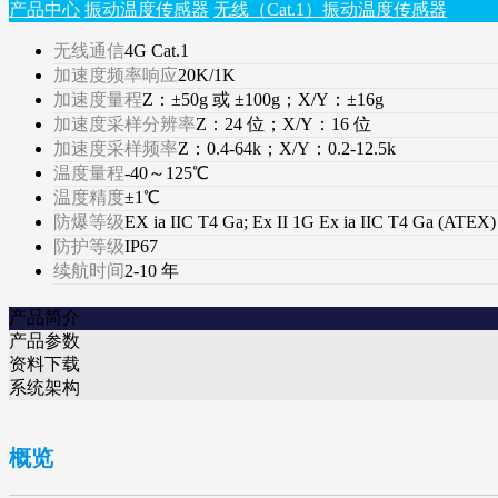
产品中心
振动温度传感器
无线（Cat.1）振动温度传感器
无线通信
4G Cat.1
加速度频率响应
20K/1K
加速度量程
Z：±50g 或 ±100g；X/Y：±16g
加速度采样分辨率
Z：24 位；X/Y：16 位
加速度采样频率
Z：0.4-64k；X/Y：0.2-12.5k
温度量程
-40～125℃
温度精度
±1℃
防爆等级
EX ia IIC T4 Ga; Ex II 1G Ex ia IIC T4 Ga (ATEX)
防护等级
IP67
续航时间
2-10 年
产品简介
产品参数
资料下载
系统架构
概览