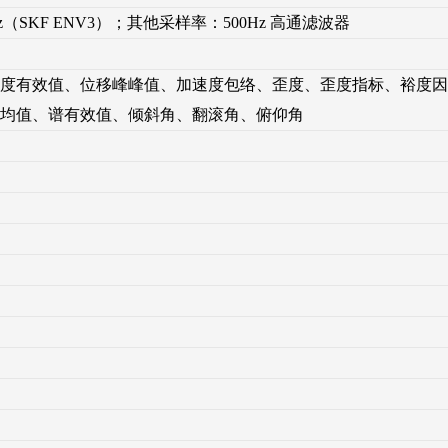
Hz-10kHz（SKF ENV3）；其他采样率：500Hz 高通滤波器
度有效值、位移峰峰值、加速度包络、歪度、歪度指标、裕度因
均值、谱有效值、倾斜角、翻滚角、俯仰角