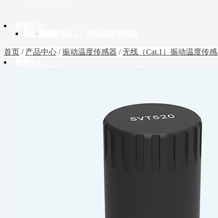
新闻中心
螺栓监测产品
风力发电
无线（BLE）振动温度传感器
首页
/
产品中心
/
振动温度传感器
/
无线（Cat.1）振动温度传
资源中心
腐蚀传感器
油气化工
无线（LoRa）振动温度传感器
无线螺栓预紧力（超声）传感器
English
压力温度传感器
智能制造
无线（Cat.1）振动温度传感器
螺栓预紧力（超声）采集器
无线（BLE）腐蚀传感器
温度传感器
轨道交通
RS485振动温度传感器
无线螺栓松动（转角）传感器
无线（LoRa）腐蚀传感器
无线（BLE）压力温度传感器
倾角传感器
桥梁建筑
RS485螺栓松动（转角）传感器
无线（Cat.1）腐蚀传感器
无线（LoRa）压力温度传感器
无线（BLE）温度传感器
网关与中继
电力传输
无线（LoRa）温度传感器
无线（BLE）倾角传感器