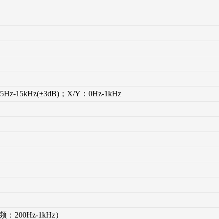
.5Hz-15kHz(±3dB)；X/Y：0Hz-1kHz
频：200Hz-1kHz）