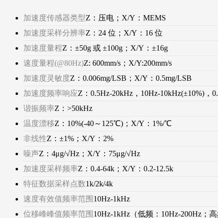
加速度传感器类型
Z：压电；X/Y：MEMS
加速度采样分辨率
Z：24 位；X/Y：16 位
加速度量程
Z：±50g 或 ±100g；X/Y：±16g
速度量程(@80Hz)
Z: 600mm/s；X/Y:200mm/s
加速度灵敏度
Z：0.006mg/LSB；X/Y：0.5mg/LSB
加速度频率响应
Z：0.5Hz-20kHz，10Hz-10kHz(±10%)，0
谐振频率
Z：>50kHz
温度漂移
Z：10%(-40～125℃)；X/Y：1%/℃
非线性
Z：±1%；X/Y：2%
噪声
Z：4μg/√Hz；X/Y：75μg/√Hz
加速度采样频率
Z：0.4-64k；X/Y：0.2-12.5k
特征数据采样点数
1k/2k/4k
速度有效值频率范围
10Hz-1kHz
位移峰峰值频率范围
10Hz-1kHz（低频：10Hz-200Hz；高